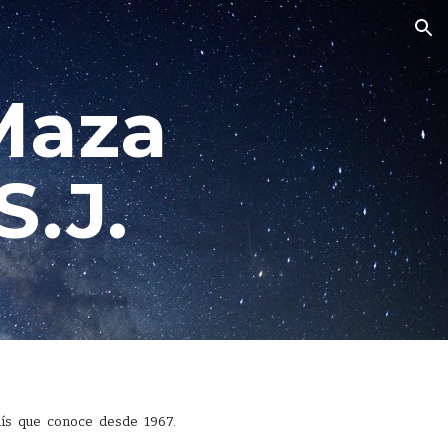
ion
Maza
S.J.
 país que conoce desde 1967.