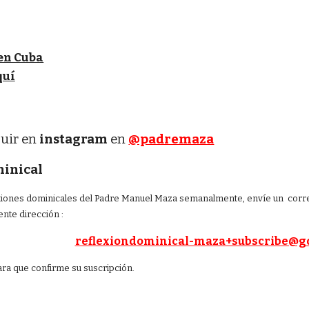
en Cuba
quí
uir en
instagram
en
@padremaza
minical
lexiones dominicales del Padre Manuel Maza semanalmente, envíe un correo
ente dirección :
reflexiondominical-maza+subscribe@g
ara que confirme su suscripción.