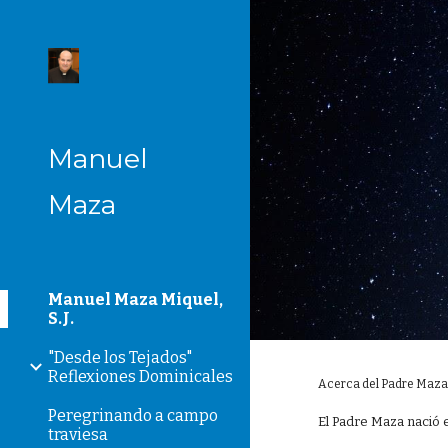
Sk
Manuel
Maza
Manuel Maza Miquel,
S.J.
"Desde los Tejados"
Reflexiones Dominicales
Acerca del Padre Maz
Peregrinando a campo
El Padre Maza nació
traviesa