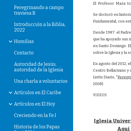
El Profesor Maza tr
Peregrinando a campo
traviesa B
Se doctoró en histor
Fundamental, con estu
Introducción a la Biblia,
2022
Desde 1987 el Padre 
que ha apoyado sus i
Homilias
en Santo Domingo. El
Contacto
sobre la Iglesia y la
Autoridad de Jesús,
En agosto del 2012, e
autoridad de la Iglesia
Centro Bellarmino y c
Listín Diario, "
Peregr
Una charla a voluntarios
2008).
Artículos en El Caribe
VIDEOS
Artículos en El Hoy
Creciendo en la Fe I
Iglesia Univer
Historia de los Papas
Aqui