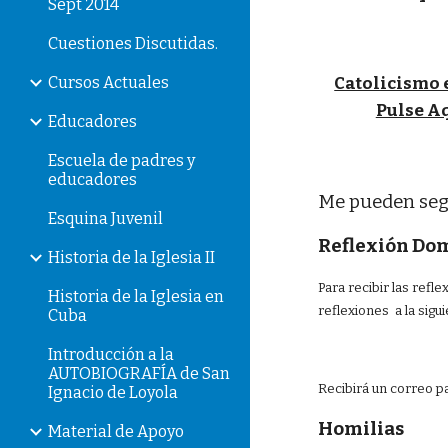
Sept 2014
Cuestiones Discutidas.
Cursos Actuales
Catolicismo 
Pulse A
Educadores
Escuela de padres y
educadores
Me pueden seg
Esquina Juvenil
Reflexi
ó
n Do
Historia de la Iglesia II
Para recibir las ref
Historia de la Iglesia en
reflexiones a la sigui
Cuba
Introducción a la
AUTOBIOGRAFÍA de San
Recibirá un correo p
Ignacio de Loyola
Homilias
Material de Apoyo