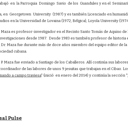
abajó en la Parroquia Domingo Savio de los Guandules y en el Seminar
ia, en Georgetown University (1987) y es también Licenciado en humanida
dios en la Universidad de Lovaina (1972, Bélgica), Loyola University (1974
Maza es profesor-investigador en el Recinto Santo Tomás de Aquino de la 
nvestigaciones desde 1987. Desde 1983 es también profesor de historia e
 Dr. Maza fue durante más de doce años miembro del equipo editor de la r
 sociedad cubana.
l P. Maza fue enviado a Santiago de los Caballeros. Allí continúa sus lab
oordinador de las labores de unos 9 jesuitas que trabajan en el Cibao. Los
inando a campo traviesa
" (inició en enero del 2014) y continúa la sección "
sal Pulse