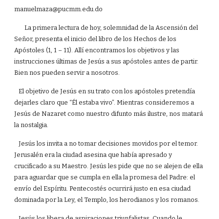
manuelmaza@pucmm.edu.do
La primera lectura de hoy, solemnidad de la Ascensión del
Señor, presenta el inicio del libro de los Hechos de los
Apóstoles (1, 1 – 11). Allí encontramos los objetivos y las
instrucciones últimas de Jesús a sus apóstoles antes de partir.
Bien nos pueden servir a nosotros.
El objetivo de Jesús en su trato con los apóstoles pretendía
dejarles claro que “Él estaba vivo”. Mientras consideremos a
Jesús de Nazaret como nuestro difunto más ilustre, nos matará
la nostalgia.
Jesús los invita a no tomar decisiones movidos por el temor.
Jerusalén era la ciudad asesina que había apresado y
crucificado a su Maestro. Jesús les pide que no se alejen de ella
para aguardar que se cumpla en ella la promesa del Padre: el
envío del Espíritu. Pentecostés ocurrirá justo en esa ciudad
dominada por la Ley, el Templo, los herodianos y los romanos.
Jesús los libera de aspiraciones triunfalistas. Cuando le