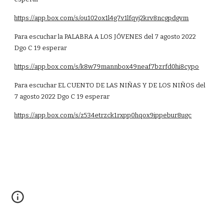
https://app.box.com/s/ou102ox1l4g7v1lfqyj2krv8ncgpdgvm
Para escuchar la PALABRA A LOS JÓVENES del 7 agosto 2022
Dgo C 19 esperar
https://app.box.com/s/k8w79mannbox49neaf7bzrfd0hi8cypo
Para escuchar EL CUENTO DE LAS NIÑAS Y DE LOS NIÑOS del
7 agosto 2022 Dgo C 19 esperar
https://app.box.com/s/z534etrzck1rxpp0hqox9ippebur8ugc