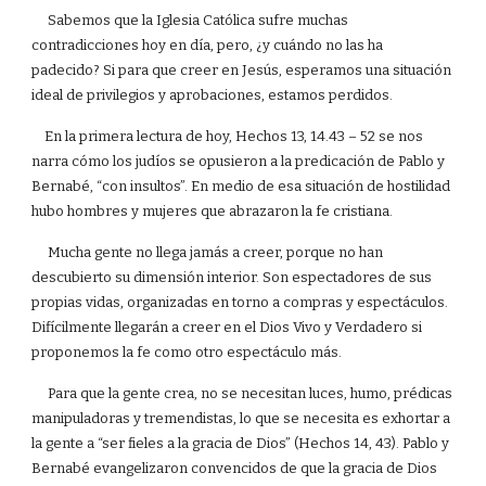
Sabemos que la Iglesia Católica sufre muchas
contradicciones hoy en día, pero, ¿y cuándo no las ha
padecido? Si para que creer en Jesús, esperamos una situación
ideal de privilegios y aprobaciones, estamos perdidos.
En la primera lectura de hoy, Hechos 13, 14.43 – 52 se nos
narra cómo los judíos se opusieron a la predicación de Pablo y
Bernabé, “con insultos”. En medio de esa situación de hostilidad
hubo hombres y mujeres que abrazaron la fe cristiana.
Mucha gente no llega jamás a creer, porque no han
descubierto su dimensión interior. Son espectadores de sus
propias vidas, organizadas en torno a compras y espectáculos.
Difícilmente llegarán a creer en el Dios Vivo y Verdadero si
proponemos la fe como otro espectáculo más.
Para que la gente crea, no se necesitan luces, humo, prédicas
manipuladoras y tremendistas, lo que se necesita es exhortar a
la gente a “ser fieles a la gracia de Dios” (Hechos 14, 43). Pablo y
Bernabé evangelizaron convencidos de que la gracia de Dios