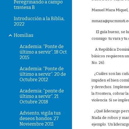
Peregrinando a campo
traviesa B
Manuel Maza Miquel, 
Introducción a la Biblia,
mmaza@pucmmsti.e
2022
El guía bueno, se luc
Homilias
conmigo: tu vara y tu
Academia: “Ponte de
A República Dominica
último a servir”. 18 Oct
básicos requieren un
2015
No. 26).
Academia: “Ponte de
último a servir”. 20 de
¿Cuáles son las caña
Octubre 2012
impiden el bien común
y derechos. Implemen
Academia: “ponte de
la Frontera, cobrar l
último a servir”. 21
violencia. Si se impl
Octubre 2018
¿Qué liderazgo permi
Adviento, vigila tus
Nada de robos y manej
deseos hondos. 27
Noviembre 2011
ejemplo. Un liderazgo