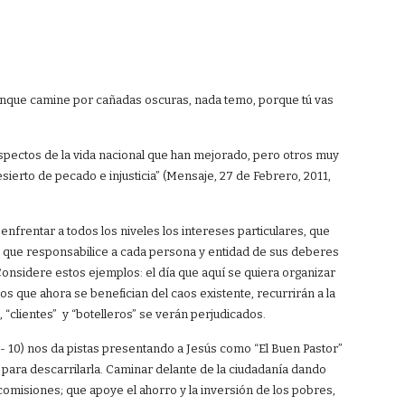
, “Aunque camine por cañadas oscuras, nada temo, porque tú vas
pectos de la vida nacional que han mejorado, pero otros muy
ierto de pecado e injusticia” (Mensaje, 27 de Febrero, 2011,
frentar a todos los niveles los intereses particulares, que
zgo que responsabilice a cada persona y entidad de sus deberes
nsidere estos ejemplos: el día que aquí se quiera organizar
 los que ahora se benefician del caos existente, recurrirán a la
, “clientes” y “botelleros” se verán perjudicados.
1- 10) nos da pistas presentando a Jesús como “El Buen Pastor”
 para descarrilarla. Caminar delante de la ciudadanía dando
comisiones; que apoye el ahorro y la inversión de los pobres,