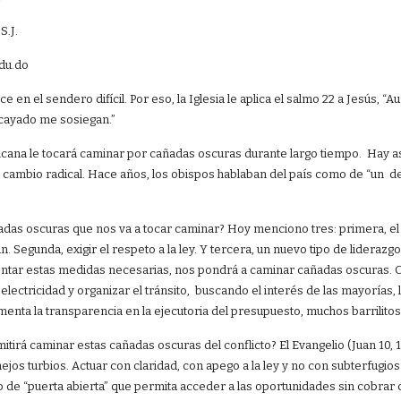
S.J.
du.do
e en el sendero difícil. Por eso, la Iglesia le aplica el salmo 22 a Jesús
 cayado me sosiegan.”
na le tocará caminar por cañadas oscuras durante largo tiempo. Hay as
 cambio radical. Hace años, los obispos hablaban del país como de “un des
das oscuras que nos va a tocar caminar? Hoy menciono tres: primera, el en
. Segunda, exigir el respeto a la ley. Y tercera, un nuevo tipo de lidera
tar estas medidas necesarias, nos pondrá a caminar cañadas oscuras. Co
a electricidad y organizar el tránsito, buscando el interés de las mayorías,
ementa la transparencia en la ejecutoria del presupuesto, muchos barrilitos
tirá caminar estas cañadas oscuras del conflicto? El Evangelio (Juan 10, 
os turbios. Actuar con claridad, con apego a la ley y no con subterfugios
 de “puerta abierta” que permita acceder a las oportunidades sin cobrar 