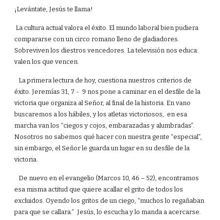
¡Levántate, Jesús te llama!
La cultura actual valora el éxito. El mundo laboral bien pudiera
compararse con un circo romano lleno de gladiadores.
Sobreviven los diestros vencedores. La televisión nos educa:
valen los que vencen.
La primera lectura de hoy, cuestiona nuestros criterios de
éxito. Jeremías 31, 7 - 9 nos pone a caminar en el desfile de la
victoria que organiza al Señor, al final de la historia. En vano
buscaremos a los hábiles, y los atletas victoriosos, en esa
marcha van los “ciegos y cojos, embarazadas y alumbradas”.
Nosotros no sabemos qué hacer con nuestra gente “especial”,
sin embargo, el Señor le guarda un lugar en su desfile de la
victoria.
De nuevo en el evangelio (Marcos 10, 46 – 52), encontramos
esa misma actitud que quiere acallar el grito de todos los
excluidos. Oyendo los gritos de un ciego, “muchos lo regañaban
para que se callara.” Jesús, lo escucha y lo manda a acercarse.