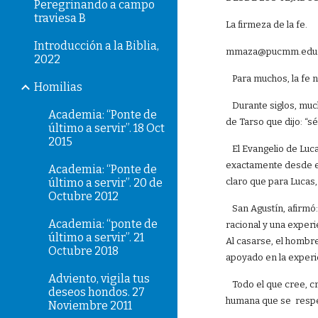
Peregrinando a campo
traviesa B
La firmeza de la fe.
Introducción a la Biblia,
mmaza@pucmm.edu
2022
Para muchos, la fe n
Homilias
Durante siglos, mucho
Academia: “Ponte de
de Tarso que dijo: “sé
último a servir”. 18 Oct
2015
El Evangelio de Luca
exactamente desde el 
Academia: “Ponte de
último a servir”. 20 de
claro que para Lucas
Octubre 2012
San Agustín, afirmó:
Academia: “ponte de
racional y una experi
último a servir”. 21
Al casarse, el hombr
Octubre 2018
apoyado en la experi
Adviento, vigila tus
Todo el que cree, cre
deseos hondos. 27
humana que se respet
Noviembre 2011