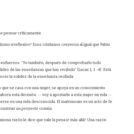
de pensar críticamente.
ismo irreflexivo? Esos cristianos creyeron al igual que Pablo
s esfuerzos: “Yo también, después de comprobarlo todo
idez de las enseñanzas que has recibido” (Lucas 1, 1 -4). Está
ocer la solidez de la enseñanza recibida.
ho que se casa con una mujer, se apoya en un conocimiento
bora esta decisión: -- voy a apostarle a esta mujer mi vida --.
terse en una vida desconocida. El matrimonio es un acto de fe
 construir un proyecto común.
isma razón le dice que vale la pena ir más allá! Una razón