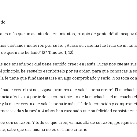
.do
o es más que un asunto de sentimientos, propio de gente débil, incapaz 
s cristianos murieron por su fe. ¿Acaso su valentía fue fruto de un fanat
 de quién me he fiado” (2ª Timoteo 1, 12).
s nos enseña por qué tiene sentido creer en Jesús. Lucas nos cuenta su
principio, he resuelto escribírtelo por su orden, para que conozcas la sol
, la fe tiene que fundamentarse en algo comprobado y serio. Nos toca con
 “nadie creería si no juzgase primero que vale la pena creer”. El muchac
encia afectiva. A partir de su conocimiento de la muchacha, el muchacho ela
e y la mujer creen que vale la pena ir más allá de lo conocido y comprome
encia vivida y la razón. Ambos han razonado que su felicidad consiste en
e con su razón. Y todo el que cree, va más allá de su razón, ¡porque su m
e, sabe que ella misma no es el último criterio.