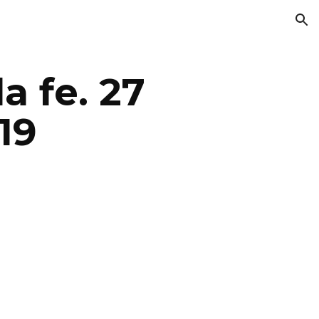
ion
a fe. 27
19