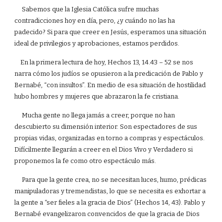
Sabemos que la Iglesia Católica sufre muchas
contradicciones hoy en día, pero, ¿y cuándo no las ha
padecido? Si para que creer en Jesús, esperamos una situación
ideal de privilegios y aprobaciones, estamos perdidos.
En la primera lectura de hoy, Hechos 13, 14.43 – 52 se nos
narra cómo los judíos se opusieron a la predicación de Pablo y
Bernabé, “con insultos”. En medio de esa situación de hostilidad
hubo hombres y mujeres que abrazaron la fe cristiana.
Mucha gente no llega jamás a creer, porque no han
descubierto su dimensión interior. Son espectadores de sus
propias vidas, organizadas en torno a compras y espectáculos.
Difícilmente llegarán a creer en el Dios Vivo y Verdadero si
proponemos la fe como otro espectáculo más.
Para que la gente crea, no se necesitan luces, humo, prédicas
manipuladoras y tremendistas, lo que se necesita es exhortar a
la gente a “ser fieles a la gracia de Dios” (Hechos 14, 43). Pablo y
Bernabé evangelizaron convencidos de que la gracia de Dios