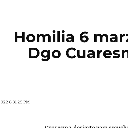
ip to main content
Skip to navigat
Homilia 6 mar
Dgo Cuaresm
 2022 6:31:25 PM
Cuaresma, desierto para escucha