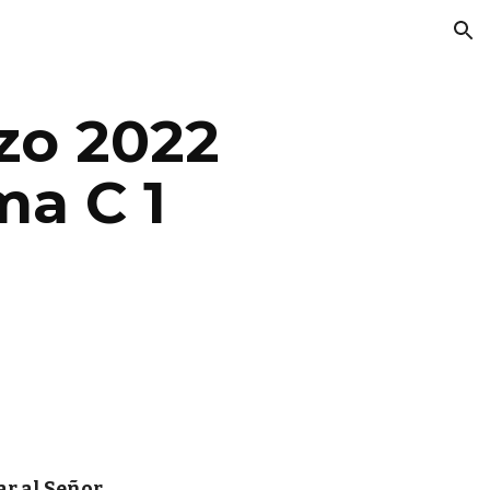
ion
zo 2022
a C 1
r al Señor