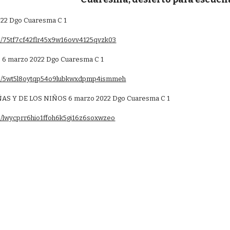
22 Dgo Cuaresma C 1
/s/75tf7cf42flr45x9w16ovv4125qvzk03
es 6 marzo 2022 Dgo Cuaresma C 1
m/s/5wt5l8oytqp54o9lubkwxdpmp4ismmeh
AS Y DE LOS NIÑOS 6 marzo 2022 Dgo Cuaresma C 1
/s/lwycprr6hio1ffoh6k5gi16z6soxwzeo