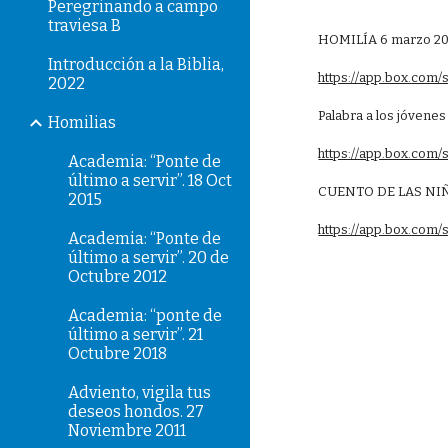
Peregrinando a campo
traviesa B
HOMILÍA 6 marzo 20
Introducción a la Biblia,
https://app.box.com
2022
Palabra a los jóven
Homilias
https://app.box.co
Academia: “Ponte de
último a servir”. 18 Oct
CUENTO DE LAS NIÑ
2015
https://app.box.com
Academia: “Ponte de
último a servir”. 20 de
Octubre 2012
Academia: “ponte de
último a servir”. 21
Octubre 2018
Adviento, vigila tus
deseos hondos. 27
Noviembre 2011