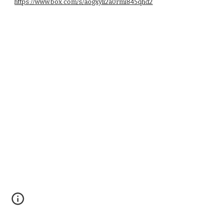
https://www.box.com/s/aogxyli2a0rmi845qhd2