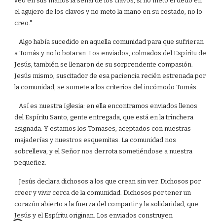
veo en sus manos la señal de los clavos, si no meto el dedo en
el agujero de los clavos y no meto la mano en su costado, no lo
creo."
Algo había sucedido en aquella comunidad para que sufrieran
a Tomás y no lo botaran. Los enviados, colmados del Espíritu de
Jesús, también se llenaron de su sorprendente compasión.
Jesús mismo, suscitador de esa paciencia recién estrenada por
la comunidad, se somete a los criterios del incómodo Tomás.
Así es nuestra Iglesia: en ella encontramos enviados llenos
del Espíritu Santo, gente entregada, que está en la trinchera
asignada. Y estamos los Tomases, aceptados con nuestras
majaderías y nuestros esquemitas. La comunidad nos
sobrelleva, y el Señor nos derrota sometiéndose a nuestra
pequeñez.
Jesús declara dichosos a los que crean sin ver. Dichosos por
creer y vivir cerca de la comunidad. Dichosos por tener un
corazón abierto a la fuerza del compartir y la solidaridad, que
Jesús y el Espíritu originan. Los enviados construyen