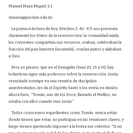
Manuel Maza Miquel, S.J.
mmaza@pucmm.edu.do
La primera lectura de hoy, (Hechos 2, 42- 47) nos presenta
claramente los frutos de la resurrección: la comunidad unida,
los creyentes compartían sus recursos, oraban, celebraban la
fracción del pan (nuestra Eucaristía), comían juntos y alababan
a Dios.
Pero yo pienso, que en el Evangelio (Juan 20, 19 a 31), hay
todavía un signo más poderoso sobre la resurrección. Jesús
resucitado irrumpe en una reunión de discípulos
amedrentados, les da el Espíritu Santo y los envía en misión.
Ahora bien, “Tomás, uno de los Doce, llamado el Mellizo, no
estaba con ellos cuando vino Jesús.”
Todos conocemos expedientes como Tomás: nunca están
donde tienen que estar, no participan en las reuniones claves, y
luego vienen queriendo imponer a la brava sus criterios: "Si no