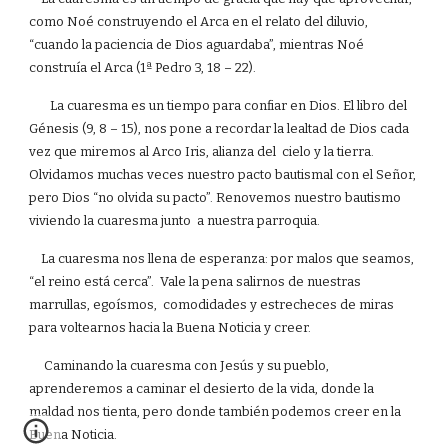
como Noé construyendo el Arca en el relato del diluvio,
“cuando la paciencia de Dios aguardaba”, mientras Noé
construía el Arca (1ª Pedro 3, 18 – 22).
La cuaresma es un tiempo para confiar en Dios. El libro del
Génesis (9, 8 – 15), nos pone a recordar la lealtad de Dios cada
vez que miremos al Arco Iris, alianza del cielo y la tierra.
Olvidamos muchas veces nuestro pacto bautismal con el Señor,
pero Dios “no olvida su pacto”. Renovemos nuestro bautismo
viviendo la cuaresma junto a nuestra parroquia.
La cuaresma nos llena de esperanza: por malos que seamos,
“el reino está cerca”. Vale la pena salirnos de nuestras
marrullas, egoísmos, comodidades y estrecheces de miras
para voltearnos hacia la Buena Noticia y creer.
Caminando la cuaresma con Jesús y su pueblo,
aprenderemos a caminar el desierto de la vida, donde la
maldad nos tienta, pero donde también podemos creer en la
Buena Noticia.