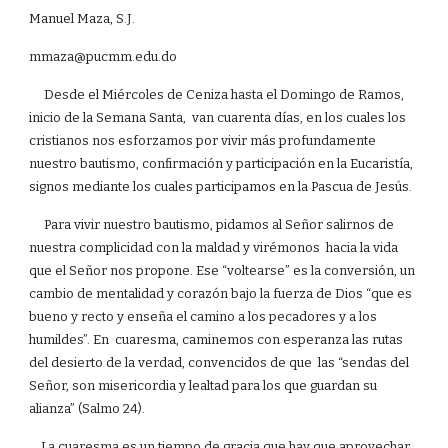
Manuel Maza, S.J.
mmaza@pucmm.edu.do
Desde el Miércoles de Ceniza hasta el Domingo de Ramos,
inicio de la Semana Santa, van cuarenta días, en los cuales los
cristianos nos esforzamos por vivir más profundamente
nuestro bautismo, confirmación y participación en la Eucaristía,
signos mediante los cuales participamos en la Pascua de Jesús.
Para vivir nuestro bautismo, pidamos al Señor salirnos de
nuestra complicidad con la maldad y virémonos hacia la vida
que el Señor nos propone. Ese “voltearse” es la conversión, un
cambio de mentalidad y corazón bajo la fuerza de Dios “que es
bueno y recto y enseña el camino a los pecadores y a los
humildes”. En cuaresma, caminemos con esperanza las rutas
del desierto de la verdad, convencidos de que las “sendas del
Señor, son misericordia y lealtad para los que guardan su
alianza” (Salmo 24).
La cuaresma es un tiempo de gracia que hay que aprovechar,