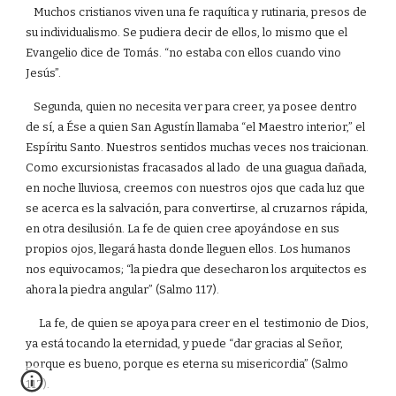
Muchos cristianos viven una fe raquítica y rutinaria, presos de
su individualismo. Se pudiera decir de ellos, lo mismo que el
Evangelio dice de Tomás. “no estaba con ellos cuando vino
Jesús”.
Segunda, quien no necesita ver para creer, ya posee dentro
de sí, a Ése a quien San Agustín llamaba “el Maestro interior,” el
Espíritu Santo. Nuestros sentidos muchas veces nos traicionan.
Como excursionistas fracasados al lado de una guagua dañada,
en noche lluviosa, creemos con nuestros ojos que cada luz que
se acerca es la salvación, para convertirse, al cruzarnos rápida,
en otra desilusión. La fe de quien cree apoyándose en sus
propios ojos, llegará hasta donde lleguen ellos. Los humanos
nos equivocamos; “la piedra que desecharon los arquitectos es
ahora la piedra angular” (Salmo 117).
La fe, de quien se apoya para creer en el testimonio de Dios,
ya está tocando la eternidad, y puede “dar gracias al Señor,
porque es bueno, porque es eterna su misericordia” (Salmo
117).