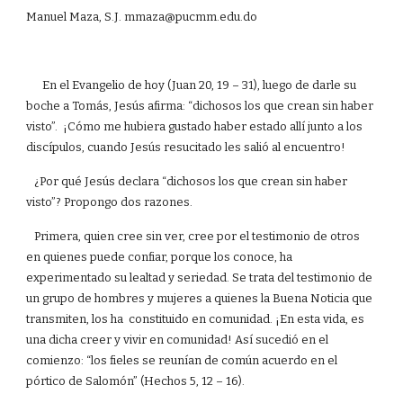
Manuel Maza, S.J. mmaza@pucmm.edu.do
En el Evangelio de hoy (Juan 20, 19 – 31), luego de darle su
boche a Tomás, Jesús afirma: “dichosos los que crean sin haber
visto”. ¡Cómo me hubiera gustado haber estado allí junto a los
discípulos, cuando Jesús resucitado les salió al encuentro!
¿Por qué Jesús declara “dichosos los que crean sin haber
visto”? Propongo dos razones.
Primera, quien cree sin ver, cree por el testimonio de otros
en quienes puede confiar, porque los conoce, ha
experimentado su lealtad y seriedad. Se trata del testimonio de
un grupo de hombres y mujeres a quienes la Buena Noticia que
transmiten, los ha constituido en comunidad. ¡En esta vida, es
una dicha creer y vivir en comunidad! Así sucedió en el
comienzo: “los fieles se reunían de común acuerdo en el
pórtico de Salomón” (Hechos 5, 12 – 16).